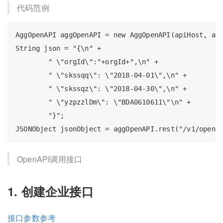
代码范例
AggOpenAPI aggOpenAPI = new AggOpenAPI(apiHost, app
String json = "{\n" +

        " \"orgId\":"+orgId+",\n" +

        " \"skssqq\": \"2018-04-01\",\n" +

        " \"skssqz\": \"2018-04-30\",\n" +

        " \"yzpzzlDm\": \"BDA0610611\"\n" +

        "}";

OpenAPI调用接口
1. 创建企业接口
接口参数参考