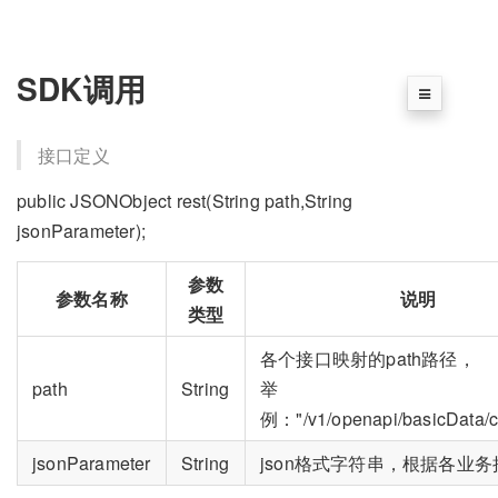
SDK调用
接口定义
public JSONObject rest(String path,String
jsonParameter);
参数
参数名称
说明
类型
各个接口映射的path路径，
path
String
举
例："/v1/openapi/basicData/c
jsonParameter
String
json格式字符串，根据各业