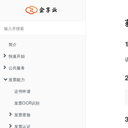
简介
快速开始
公共服务
接入流程说明
发票能力
快速集成
企业信息接口
API调用指南
登录接口
证书申请
API环境说明
办税小号接口
发票OCR识别
SDK调用指南
发票查验
HTTP调用指南
发票认证
简介