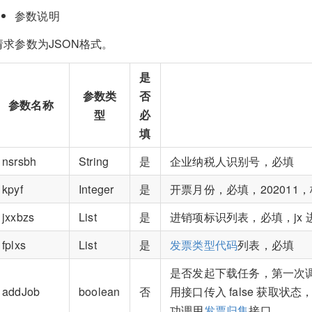
参数说明
请求参数为JSON格式。
是
参数类
否
参数名称
型
必
填
nsrsbh
String
是
企业纳税人识别号，必填
kpyf
Integer
是
开票月份，必填，202011，格
jxxbzs
List
是
进销项标识列表，必填，jx 进
fplxs
List
是
发票类型代码
列表，必填
是否发起下载任务，第一次调用
addJob
boolean
否
用接口传入 false 获取
功调用
发票归集
接口