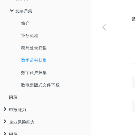
发票归集
业务流程
简介
接口列表
业务流程
简介
数字证书认证
业务流程
发票云认证
税局登录归集
数字证书归集
数字账户归集
数电票版式文件下载
附录
申报能力
企业风险能力
企税申报
附录
个税申报
企业黑名单