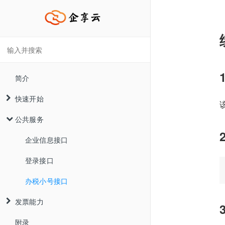
简介
快速开始
公共服务
接入流程说明
快速集成
企业信息接口
API调用指南
登录接口
API环境说明
办税小号接口
SDK调用指南
发票能力
HTTP调用指南
附录
证书申请