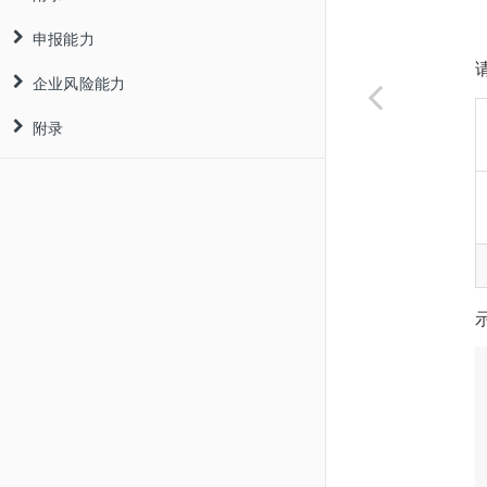
申报能力
发票OCR识别
企业风险能力
发票查验
企税申报
附录
发票认证
个税申报
企业黑名单
简介
发票归集
附录
地区代码
业务流程
简介
流程
示例代码
接口列表
业务流程
简介
个税代扣代缴
数字证书认证
业务流程
个税生产经营
发票云认证
税局登录归集
个税退付手续费申请
数字证书归集
个税附录
数字账户归集
数电票版式文件下载