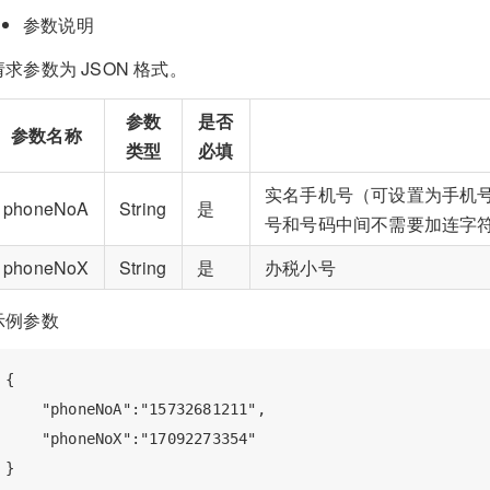
参数说明
请求参数为 JSON 格式。
参数
是否
参数名称
类型
必填
实名手机号（可设置为手机
phoneNoA
String
是
号和号码中间不需要加连字
phoneNoX
String
是
办税小号
示例参数
{

    "phoneNoA":"15732681211",

    "phoneNoX":"17092273354"
