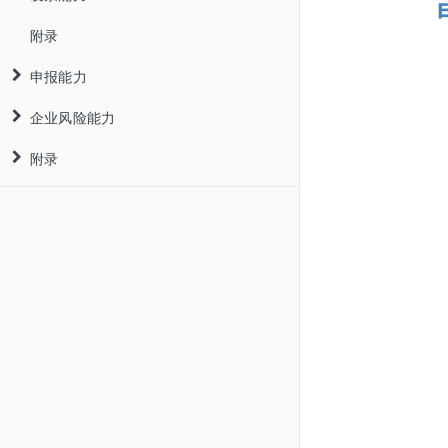
附录
登录接口
证书申请
申报能力
办税小号接口
发票OCR识别
企业风险能力
发票查验
企税申报
附录
发票认证
个税申报
企业黑名单
简介
发票归集
附录
地区代码
业务流程
简介
流程
示例代码
接口列表
业务流程
简介
个税代扣代缴
数字证书认证
业务流程
个税生产经营
发票云认证
税局登录归集
个税退付手续费申请
数字证书归集
个税附录
数字账户归集
数电票版式文件下载