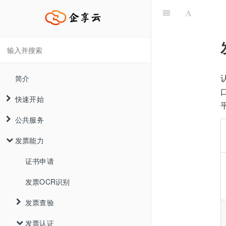
简介
快速开始
公共服务
接入流程说明
发票能力
快速集成
企业信息接口
API调用指南
登录接口
证书申请
API环境说明
办税小号接口
发票OCR识别
SDK调用指南
发票查验
HTTP调用指南
发票认证
简介