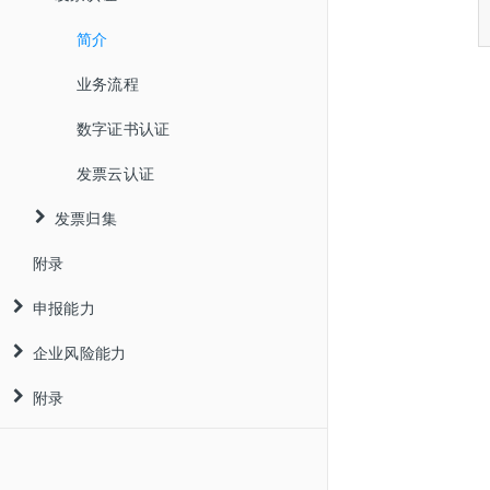
业务流程
简介
接口列表
业务流程
数字证书认证
发票云认证
发票归集
附录
简介
申报能力
业务流程
企业风险能力
企税申报
税局登录归集
附录
个税申报
企业黑名单
数字证书归集
附录
地区代码
数字账户归集
流程
示例代码
数电票版式文件下载
个税代扣代缴